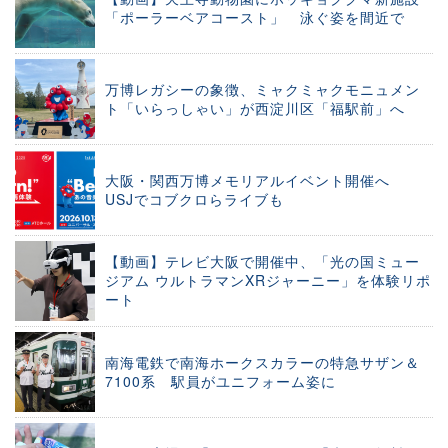
「ポーラーベアコースト」 泳ぐ姿を間近で
万博レガシーの象徴、ミャクミャクモニュメン
ト「いらっしゃい」が西淀川区「福駅前」へ
大阪・関西万博メモリアルイベント開催へ
USJでコブクロらライブも
【動画】テレビ大阪で開催中、「光の国ミュー
ジアム ウルトラマンXRジャーニー」を体験リポ
ート
南海電鉄で南海ホークスカラーの特急サザン＆
7100系 駅員がユニフォーム姿に