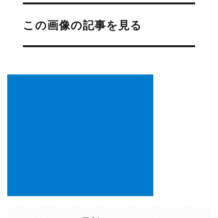
投
稿
この画像の記事を見る
ナ
ビ
ゲ
ー
シ
ョ
ン