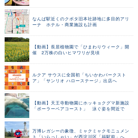
なんば駅近くのクボタ旧本社跡地に多目的アリ
ーナ ホテル・商業施設も計画
【動画】長居植物園で「ひまわりウィーク」開
催 2万株の白いヒマワリが見頃
ルクア サウスに全国初「ちいかわパークスト
ア」「サンリオ ハローステージ」出店へ
【動画】天王寺動物園にホッキョクグマ新施設
「ポーラーベアコースト」 泳ぐ姿を間近で
万博レガシーの象徴、ミャクミャクモニュメン
ト「いらっしゃい」が西淀川区「福駅前」へ