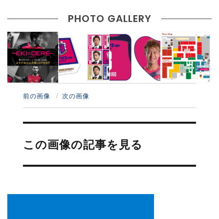
PHOTO GALLERY
前の画像
次の画像
投
稿
この画像の記事を見る
ナ
ビ
ゲ
ー
シ
ョ
ン