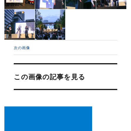
次の画像
投
稿
この画像の記事を見る
ナ
ビ
ゲ
ー
シ
ョ
ン