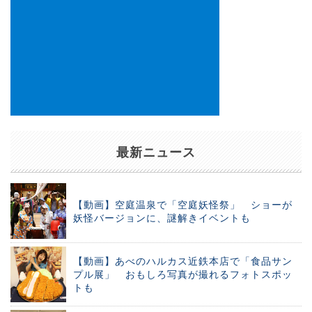
最新ニュース
【動画】空庭温泉で「空庭妖怪祭」 ショーが
妖怪バージョンに、謎解きイベントも
【動画】あべのハルカス近鉄本店で「食品サン
プル展」 おもしろ写真が撮れるフォトスポッ
トも