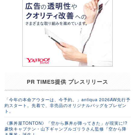
PR TIMES提供 プレスリリース
「今年の本命アウターは、今予約。」antiqua 2026AW先行予
約スタート。先着で、非売品のオリジナルバッグをプレゼン
ト。
《豚丼屋TONTON》「空から豚丼が降ってきた」が現実に!?
豪快キャプテン・山下ギャンブルゴリラさん監修『空から降
る豚丼』誕生！