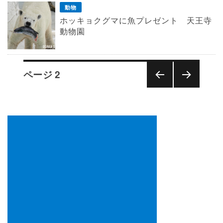
動物
ホッキョクグマに魚プレゼント 天王寺
動物園
投
ページ
2
稿
の
前の
次の
ペ
ペー
ペー
ー
ジ
ジ
ジ
送
り