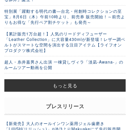
特別展「躍動する明代の書―台北・何創時コレクションの至
宝」8月6日（木）午前10時より、前売券 販売開始！～前売よ
りもお得な「先行ペア割チケット」も発売～
【累計販売1万台超！】人気のリードディフューザー
「Leather Collection」に大容量430mlが新登場！レザー調ベ
ルトがスマートな空間を演出する注目アイテム【ライフオン
プロダクツ株式会社】
超人・糸井嘉男さん出演 一棟貸しヴィラ「淡凪-Awana-」の
ルームツアー動画を公開
もっと見る
プレスリリース
【新発売】大人のオールインワン薬用ジェル歯磨き
「LilliSH(リリッシュ)」が8/3よりMakuakeにて先行販売開