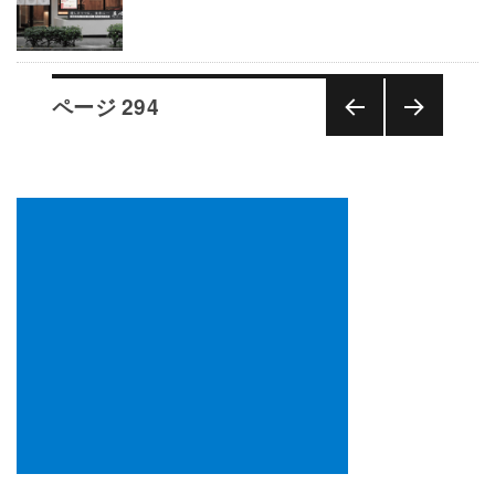
投
ページ
294
稿
の
前の
次の
ペ
ペー
ペー
ー
ジ
ジ
ジ
送
り