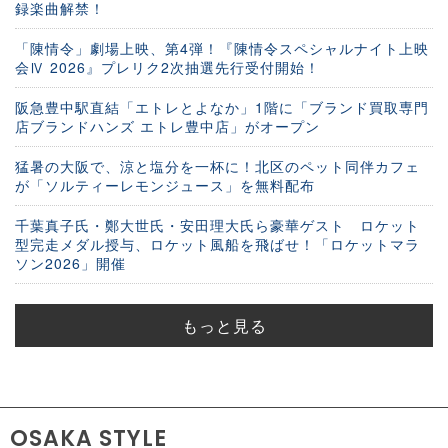
録楽曲解禁！
「陳情令」劇場上映、第4弾！『陳情令スペシャルナイト上映
会Ⅳ 2026』プレリク2次抽選先行受付開始！
阪急豊中駅直結「エトレとよなか」1階に「ブランド買取専門
店ブランドハンズ エトレ豊中店」がオープン
猛暑の大阪で、涼と塩分を一杯に！北区のペット同伴カフェ
が「ソルティーレモンジュース」を無料配布
千葉真子氏・鄭大世氏・安田理大氏ら豪華ゲスト ロケット
型完走メダル授与、ロケット風船を飛ばせ！「ロケットマラ
ソン2026」開催
もっと見る
OSAKA STYLE