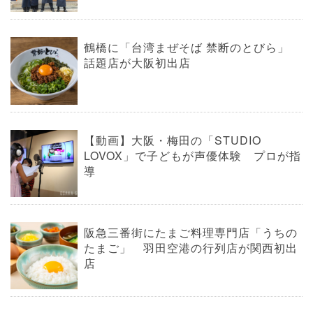
鶴橋に「台湾まぜそば 禁断のとびら」
話題店が大阪初出店
【動画】大阪・梅田の「STUDIO
LOVOX」で子どもが声優体験 プロが指
導
阪急三番街にたまご料理専門店「うちの
たまご」 羽田空港の行列店が関西初出
店