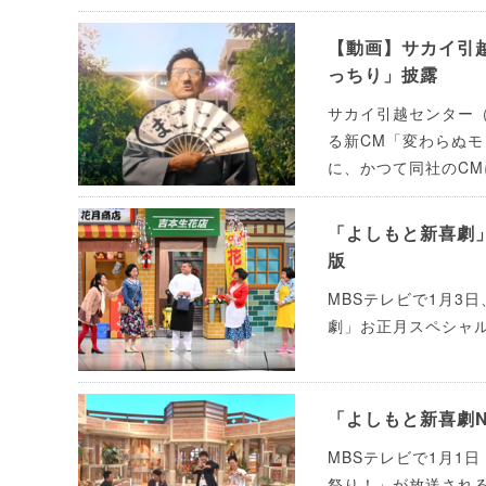
【動画】サカイ引
っちり」披露
サカイ引越センター（
る新CM「変わらぬ
に、かつて同社のC
「よしもと新喜劇
版
MBSテレビで1月3
劇」お正月スペシャ
「よしもと新喜劇N
MBSテレビで1月1
祭り！」が放送され