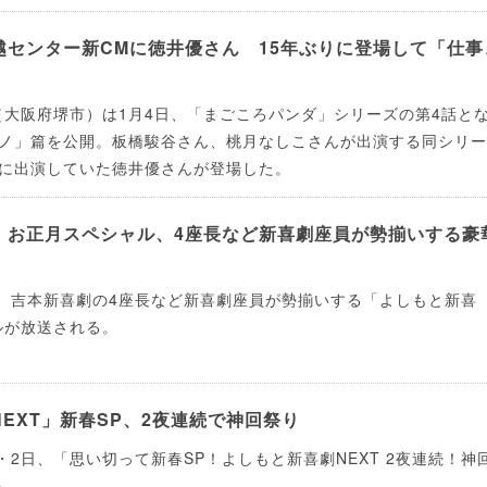
越センター新CMに徳井優さん 15年ぶりに登場して「仕事
大阪府堺市）は1月4日、「まごころパンダ」シリーズの第4話と
モノ」篇を公開。板橋駿谷さん、桃月なしこさんが出演する同シリ
Mに出演していた徳井優さんが登場した。
」お正月スペシャル、4座長など新喜劇座員が勢揃いする豪
日、吉本新喜劇の4座長など新喜劇座員が勢揃いする「よしもと新喜
ルが放送される。
EXT」新春SP、2夜連続で神回祭り
日・2日、「思い切って新春SP！よしもと新喜劇NEXT 2夜連続！神
る。