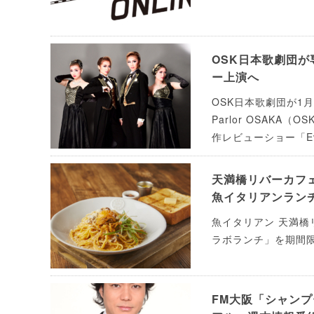
OSK日本歌劇団
ー上演へ
OSK日本歌劇団が1月9日
Parlor OSAK
作レビューショー「Ever
天満橋リバーカフ
魚イタリアンラン
魚イタリアン 天満橋
ラボランチ」を期間
FM大阪「シャンプー