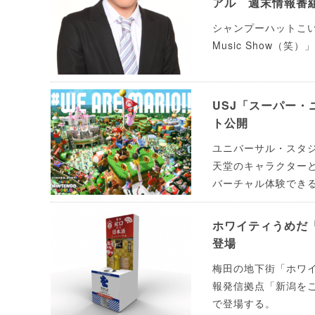
アル 週末情報番
シャンプーハットこい
Music Show（
USJ「スーパー・
ト公開
ユニバーサル・スタジ
天堂のキャラクター
バーチャル体験できる
ホワイティうめだ
登場
梅田の地下街「ホワ
報発信拠点「新潟をこ
で登場する。