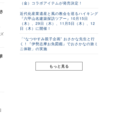
（金）コラボアイテムが発売決定！
き
近代化産業遺産と風の教会を巡るハイキング
『六甲山名建築探訪ツアー』10月15日
（木）、29日（木）、11月5日（木）、12
な
日（木）に開催！
ーズ
「“なつやすみ親子企画” おさかな先生と行
く！『伊勢志摩お魚図鑑』でおさかなの旅ミ
ニ体験」の実施
華
もっと見る
回