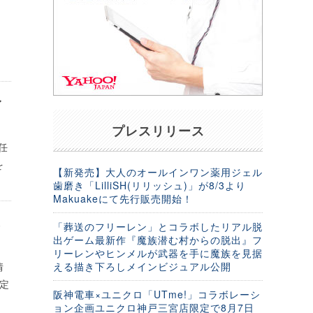
イ
プレスリリース
任
を
【新発売】大人のオールインワン薬用ジェル
歯磨き「LilliSH(リリッシュ)」が8/3より
Makuakeにて先行販売開始！
再
「葬送のフリーレン」とコラボしたリアル脱
出ゲーム最新作『魔族潜む村からの脱出』フ
リーレンやヒンメルが武器を手に魔族を見据
情
える描き下ろしメインビジュアル公開
定
阪神電車×ユニクロ「UTme!」コラボレーシ
ョン企画ユニクロ神戸三宮店限定で8月7日