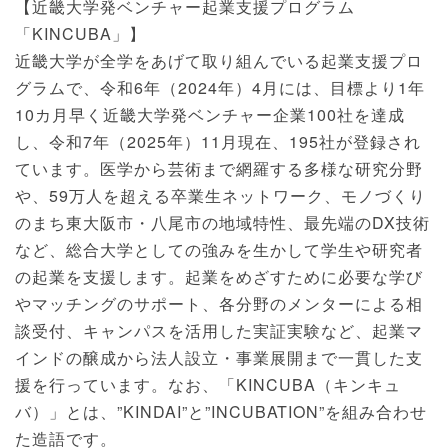
【近畿大学発ベンチャー起業支援プログラム
「KINCUBA」】
近畿大学が全学をあげて取り組んでいる起業支援プロ
グラムで、令和6年（2024年）4月には、目標より1年
10カ月早く近畿大学発ベンチャー企業100社を達成
し、令和7年（2025年）11月現在、195社が登録され
ています。医学から芸術まで網羅する多様な研究分野
や、59万人を超える卒業生ネットワーク、モノづくり
のまち東大阪市・八尾市の地域特性、最先端のDX技術
など、総合大学としての強みを生かして学生や研究者
の起業を支援します。起業をめざすために必要な学び
やマッチングのサポート、各分野のメンターによる相
談受付、キャンパスを活用した実証実験など、起業マ
インドの醸成から法人設立・事業展開まで一貫した支
援を行っています。なお、「KINCUBA（キンキュ
バ）」とは、”KINDAI”と”INCUBATION”を組み合わせ
た造語です。