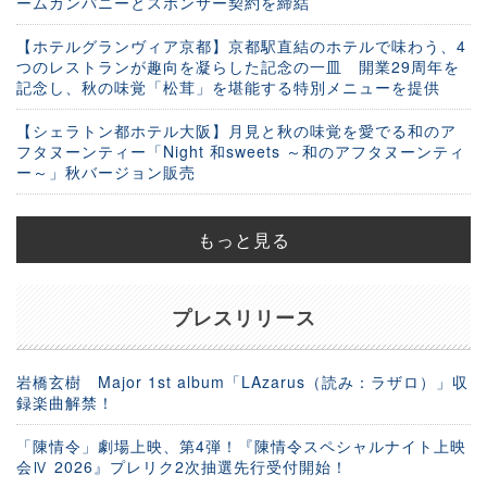
ームカンパニーとスポンサー契約を締結
【ホテルグランヴィア京都】京都駅直結のホテルで味わう、4
つのレストランが趣向を凝らした記念の一皿 開業29周年を
記念し、秋の味覚「松茸」を堪能する特別メニューを提供
【シェラトン都ホテル大阪】月見と秋の味覚を愛でる和のア
フタヌーンティー「Night 和sweets ～和のアフタヌーンティ
ー～」秋バージョン販売
もっと見る
プレスリリース
岩橋玄樹 Major 1st album「LAzarus（読み：ラザロ）」収
録楽曲解禁！
「陳情令」劇場上映、第4弾！『陳情令スペシャルナイト上映
会Ⅳ 2026』プレリク2次抽選先行受付開始！