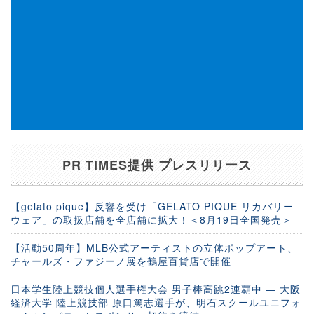
PR TIMES提供 プレスリリース
【gelato pique】反響を受け「GELATO PIQUE リカバリー
ウェア」の取扱店舗を全店舗に拡大！＜8月19日全国発売＞
【活動50周年】MLB公式アーティストの立体ポップアート、
チャールズ・ファジーノ展を鶴屋百貨店で開催
日本学生陸上競技個人選手権大会 男子棒高跳2連覇中 ― 大阪
経済大学 陸上競技部 原口篤志選手が、明石スクールユニフォ