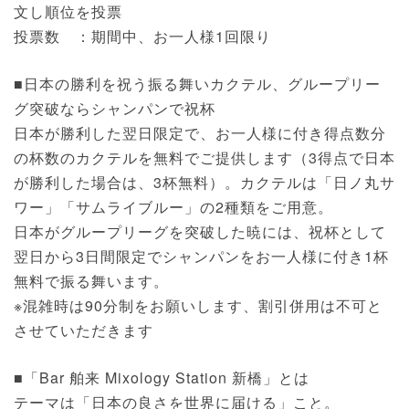
文し順位を投票
投票数 ：期間中、お一人様1回限り
■日本の勝利を祝う振る舞いカクテル、グループリー
グ突破ならシャンパンで祝杯
日本が勝利した翌日限定で、お一人様に付き得点数分
の杯数のカクテルを無料でご提供します（3得点で日本
が勝利した場合は、3杯無料）。カクテルは「日ノ丸サ
ワー」「サムライブルー」の2種類をご用意。
日本がグループリーグを突破した暁には、祝杯として
翌日から3日間限定でシャンパンをお一人様に付き1杯
無料で振る舞います。
※混雑時は90分制をお願いします、割引併用は不可と
させていただきます
■「Bar 舶来 Mixology Station 新橋」とは
テーマは「日本の良さを世界に届ける」こと。