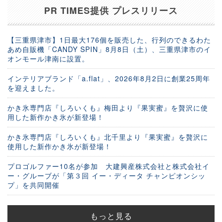
PR TIMES提供 プレスリリース
【三重県津市】1日最大176個を販売した、行列のできるわた
あめ自販機「CANDY SPIN」8月8日（土）、三重県津市のイ
オンモール津南に設置。
インテリアブランド「a.flat」、2026年8月2日に創業25周年
を迎えました。
かき氷専門店『しろいくも』梅田より『果実蜜』を贅沢に使
用した新作かき氷が新登場！
かき氷専門店『しろいくも』北千里より『果実蜜』を贅沢に
使用した新作かき氷が新登場！
プロゴルファー10名が参加 大建興産株式会社と株式会社イ
ー・グルーブが「第３回 イー・ディータ チャンピオンシッ
プ」を共同開催
もっと見る