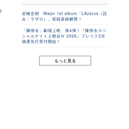
を
岩橋玄樹 Major 1st album「LAzarus（読
み：ラザロ）」収録楽曲解禁！
「陳情令」劇場上映、第4弾！『陳情令スペ
シャルナイト上映会Ⅳ 2026』プレリク2次
抽選先行受付開始！
もっと見る