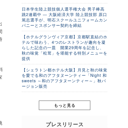
日本学生陸上競技個人選手権大会 男子棒高
跳2連覇中 ― 大阪経済大学 陸上競技部 原口
篤志選手が、明石スクールユニフォームカン
出
パニーとスポンサー契約を締結
関
【ホテルグランヴィア京都】京都駅直結のホ
時
テルで味わう、4つのレストランが趣向を凝
らした記念の一皿 開業29周年を記念し、
秋の味覚「松茸」を堪能する特別メニューを
提供
料
【シェラトン都ホテル大阪】月見と秋の味覚
を愛でる和のアフタヌーンティー「Night 和
家
sweets ～和のアフタヌーンティー～」秋バ
ージョン販売
もっと見る
、
挑
プレスリリース