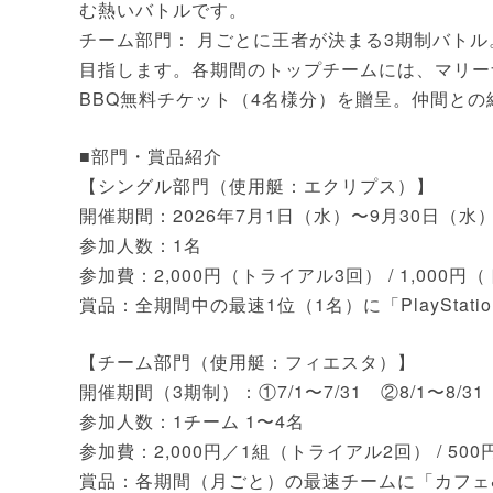
む熱いバトルです。
チーム部門： 月ごとに王者が決まる3期制バト
目指します。各期間のトップチームには、マリー
BBQ無料チケット（4名様分）を贈呈。仲間と
■部門・賞品紹介
【シングル部門（使用艇：エクリプス）】
開催期間：2026年7月1日（水）〜9月30日（水
参加人数：1名
参加費：2,000円（トライアル3回） / 1,000
賞品：全期間中の最速1位（1名）に「PlayStation 5
【チーム部門（使用艇：フィエスタ）】
開催期間（3期制）：①7/1〜7/31 ②8/1〜8/31 
参加人数：1チーム 1〜4名
参加費：2,000円／1組（トライアル2回） / 5
賞品：各期間（月ごと）の最速チームに「カフェ&