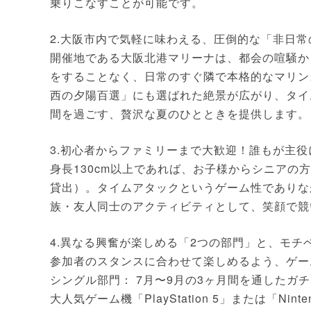
乗りこなすことが可能です。
2.大阪市内で気軽に味わえる、圧倒的な「非日
開催地である大阪北港マリーナは、都会の喧騒か
をすることなく、日常のすぐ隣で本格的なマリン
西の夕陽百選」にも選ばれた絶景が広がり、タイ
間を過ごす、贅沢な夏のひとときを提供します。
3.初心者からファミリーまで大歓迎！誰もが主
身長130cm以上であれば、お子様からシニア
貸出）。タイムアタックというゲーム性でありな
族・友人同士のアクティビティとして、笑顔で競
4.異なる興奮が楽しめる「2つの部門」と、モチ
参加者のスタンスに合わせて楽しめるよう、ゲー
シングル部門： 7月〜9月の3ヶ月間を通したガ
大人気ゲーム機「PlayStation 5」または「Ni