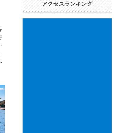
アクセスランキング
を
好
ン
戦
ム