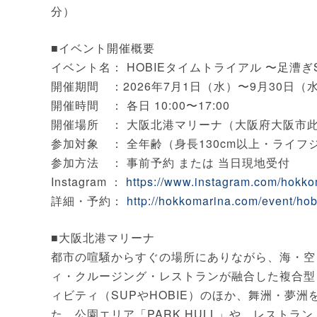
分）
■イベント開催概要
イベント名： HOBIEタイムトライアル 〜足漕
開催期間 ：2026年7月1日（水）〜9月30日（
開催時間 ： 各日 10:00〜17:00
開催場所 ： 大阪北港マリーナ（大阪府大阪市此花区
参加対象 ： 全年齢（身長130cm以上・ライ
参加方法 ： 事前予約 または 当日現地受付
Instagram ：
https://www.instagram.com/hokko
詳細・予約：
http://hokkomarina.com/event/hobi
■大阪北港マリーナ
都市の喧騒からすぐの場所にありながら、海・空
ィ・クルージング・レストランが融合した複合型
ィビティ（SUPやHOBIE）のほか、舞洲・夢
た、公園エリア「PARK HULL」や、レストラ