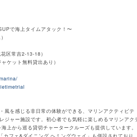
ぎSUPで海上タイムアタック！〜
水）
常吉2-13-18）
フジャケット無料貸出あり）
marina/
etimetrial
・風を感じる非日常の体験ができる、マリンアクティビテ
レジャー施設です。初心者でも気軽に楽しめるマリンアク
洲を海上から巡る貸切チャータークルーズも提供しています。
ン「カフェ&ダイニング ヘミングウェイ」も併設されており