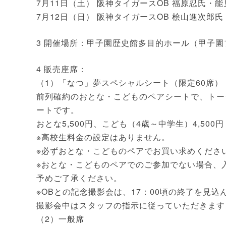
7月11日（土） 阪神タイガースOB 福原忍氏・
7月12日（日） 阪神タイガースOB 桧山進次郎
3 開催場所：甲子園歴史館多目的ホール（甲子園
4 販売座席：
（1）「なつ」夢スペシャルシート（限定60席）
前列確約のおとな・こどものペアシートで、トー
ートです。
おとな5,500円、こども（4歳～中学生）4,50
※高校生料金の設定はありません。
※必ずおとな・こどものペアでお買い求めくださ
※おとな・こどものペアでのご参加でない場合、
予めご了承ください。
※OBとの記念撮影会は、17：00頃の終了を見込
撮影会中はスタッフの指示に従っていただきます
（2）一般席