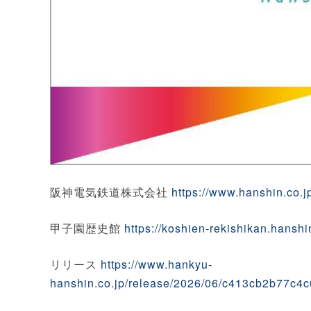
阪神電気鉄道株式会社
https://www.hanshin.co.j
甲子園歴史館
https://koshien-rekishikan.hanshin
リリース
https://www.hankyu-
hanshin.co.jp/release/2026/06/c413cb2b77c4