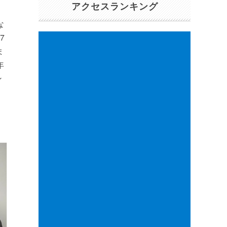
アクセスランキング
な
7
ま
年
ン