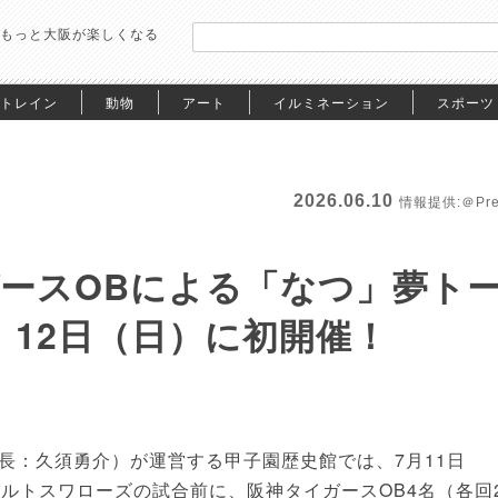
もっと大阪が楽しくなる
トレイン
動物
アート
イルミネーション
スポーツ
2026.06.10
情報提供:＠Pre
ガースOBによる「なつ」夢ト
、12日（日）に初開催！
長：久須勇介）が運営する甲子園歴史館では、7月11日
ルトスワローズの試合前に、阪神タイガースOB4名（各回