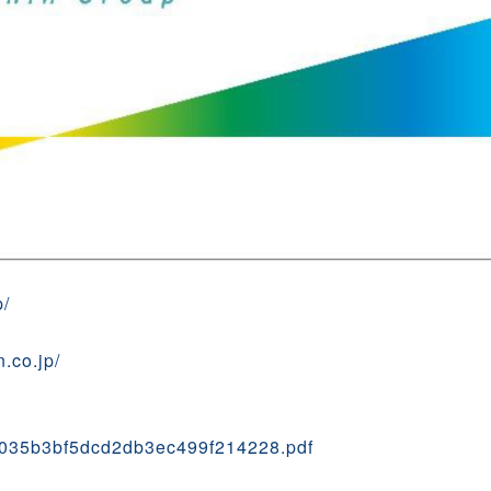
p/
.co.jp/
c035b3bf5dcd2db3ec499f214228.pdf