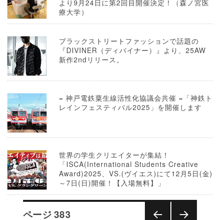
より9月24日に第2回目開催決定！（森ノ宮医
療大学）
ブラックストリートファッションで話題の
『DIVINER（ディバイナー）』より、25AW
新作2ndリリース。
= 神戸電鉄粟生線活性化協議会共催 =「神鉄ト
レインフェスティバル2025」を開催します
世界の学生クリエイターが集結！
「ISCA(International Students Creative
Award)2025、VS.(ヴイエス)にて12月5日(金)
～7日(日)開催！【入場無料】」
投
ページ
383
稿