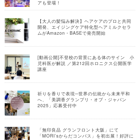
アも登場！
【大人の髪悩み解決】ヘアケアのプロと共同
開発、エイジングケア特化型ヘアミルクセラ
ムがAmazon・BASEで発売開始
[動画公開]不登校の背景にある体のサイン 小
児科医が解説 ／第212回ホロニクス公開医学
講座
祈りを香りで表現─世界の伝統から未来平和
へ、「美調香グランプリ・オブ・ジャパン
2025」応募受付中
「無印良品 グランフロント大阪」にて
「MORI’sからだコンパス」を初出展！好評に