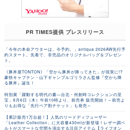
PR TIMES提供 プレスリリース
「今年の本命アウターは、今予約。」antiqua 2026AW先行予
約スタート。先着で、非売品のオリジナルバッグをプレゼン
ト。
《豚丼屋TONTON》「空から豚丼が降ってきた」が現実に!?
豪快キャプテン・山下ギャンブルゴリラさん監修『空から降
る豚丼』誕生！
特別展「躍動する明代の書―台北・何創時コレクションの至
宝」8月6日（木）午前10時より、前売券 販売開始！～前売よ
りもお得な「先行ペア割チケット」も発売～
【累計販売1万台超！】人気のリードディフューザー
「Leather Collection」に大容量430mlが新登場！レザー調ベ
ルトがスマートな空間を演出する注目アイテム【ライフオン