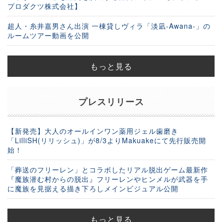
プロダクツ株式会社】
超人・糸井嘉男さん出演 一棟貸しヴィラ「淡凪-Awana-」の
ルームツアー動画を公開
もっと見る
プレスリリース
【新発売】大人のオールインワン薬用ジェル歯磨き
「LilliSH(リリッシュ)」が8/3よりMakuakeにて先行販売開
始！
「葬送のフリーレン」とコラボしたリアル脱出ゲーム最新作
『魔族潜む村からの脱出』フリーレンやヒンメルが武器を手
に魔族を見据える描き下ろしメインビジュアル公開
もっと見る