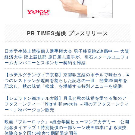
PR TIMES提供 プレスリリース
日本学生陸上競技個人選手権大会 男子棒高跳2連覇中 ― 大阪
経済大学 陸上競技部 原口篤志選手が、明石スクールユニフォ
ームカンパニーとスポンサー契約を締結
【ホテルグランヴィア京都】京都駅直結のホテルで味わう、4
つのレストランが趣向を凝らした記念の一皿 開業29周年を
記念し、秋の味覚「松茸」を堪能する特別メニューを提供
【シェラトン都ホテル大阪】月見と秋の味覚を愛でる和のア
フタヌーンティー「Night 和sweets ～和のアフタヌーンティ
ー～」秋バージョン販売
映画『ブルーロック』×総合学園ヒューマンアカデミー 公開
記念タイアップ！特別提供の一部シーン映画脚本による演技
体験会を全国15校舎で期間限定開催