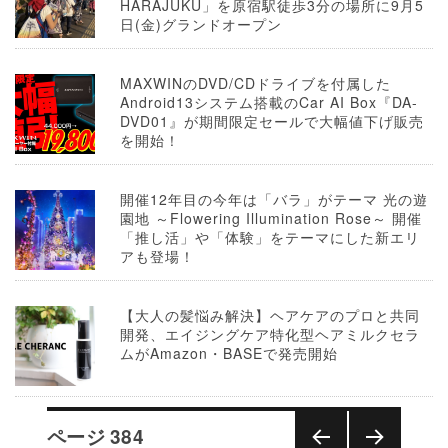
HARAJUKU」を原宿駅徒歩3分の場所に9月5
日(金)グランドオープン
MAXWINのDVD/CDドライブを付属した
Android13システム搭載のCar AI Box『DA-
DVD01』が期間限定セールで大幅値下げ販売
を開始！
開催12年目の今年は「バラ」がテーマ 光の遊
園地 ～Flowering Illumination Rose～ 開催
「推し活」や「体験」をテーマにした新エリ
アも登場！
【大人の髪悩み解決】ヘアケアのプロと共同
開発、エイジングケア特化型ヘアミルクセラ
ムがAmazon・BASEで発売開始
投
ページ
384
稿