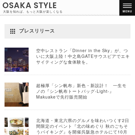
OSAKA STYLE
大阪を知れば、もっと大阪が楽しくなる
MENU
プレスリリース
空中レストラン「Dinner in the Sky」が、つ
いに大阪上陸！中之島GATEサウスピアでエキ
サイティングな食体験を。
超極厚「シン帆布」新色・新設計！ 一生モ
ノの『シン帆布トートバッグ-Light-』
Makuakeで先行販売開始
北海道・東北六県のグルメを味わいつくす2日
間限定のイベント『北の味めぐり 秋のごちそ
うバイキング』を開催呉阪急ホテルにて10月