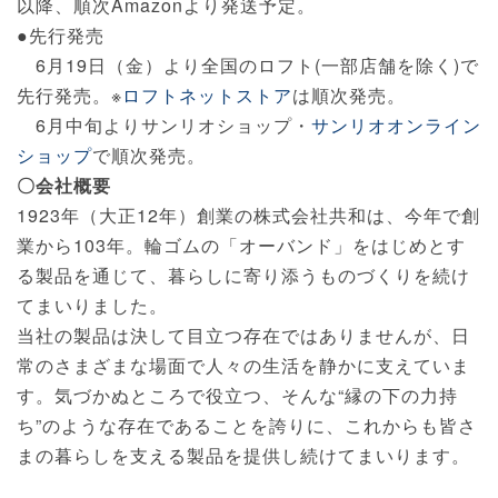
以降、順次Amazonより発送予定。
●先行発売
6月19日（金）より全国のロフト(一部店舗を除く)で
先行発売。※
ロフトネットストア
は順次発売。
6月中旬よりサンリオショップ・
サンリオオンライン
ショップ
で順次発売。
〇会社概要
1923年（大正12年）創業の株式会社共和は、今年で創
業から103年。輪ゴムの「オーバンド」をはじめとす
る製品を通じて、暮らしに寄り添うものづくりを続け
てまいりました。
当社の製品は決して目立つ存在ではありませんが、日
常のさまざまな場面で人々の生活を静かに支えていま
す。気づかぬところで役立つ、そんな“縁の下の力持
ち”のような存在であることを誇りに、これからも皆さ
まの暮らしを支える製品を提供し続けてまいります。