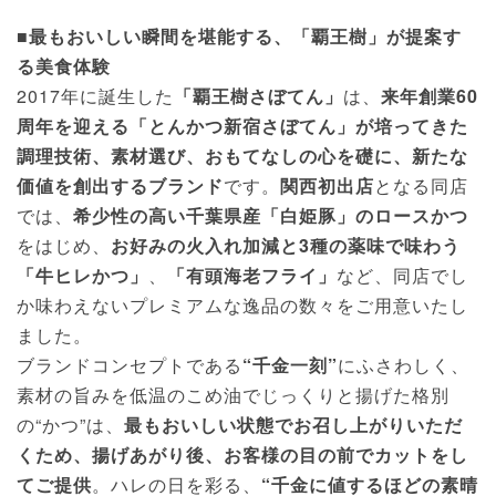
■最もおいしい瞬間を堪能する、「覇王樹」が提案す
る美食体験
2017年に誕生した
「覇王樹さぼてん」
は、
来年創業60
周年を迎える「とんかつ新宿さぼてん」が培ってきた
調理技術、素材選び、おもてなしの心を礎に、新たな
価値を創出するブランド
です。
関西初出店
となる同店
では、
希少性の高い千葉県産「白姫豚」のロースかつ
をはじめ、
お好みの火入れ加減と3種の薬味で味わう
「牛ヒレかつ」
、
「有頭海老フライ」
など、同店でし
か味わえないプレミアムな逸品の数々をご用意いたし
ました。
ブランドコンセプトである
“千金一刻”
にふさわしく、
素材の旨みを低温のこめ油でじっくりと揚げた格別
の“かつ”は、
最もおいしい状態でお召し上がりいただ
くため、揚げあがり後、お客様の目の前でカットをし
てご提供
。ハレの日を彩る、
“千金に値するほどの素晴