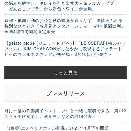
の悩みを解消し、キレイを引き出す大人気フルカップブラ
「どんとこいブラ」から新色・ワインが登場。
京都・祇園辻利のお茶と秋の味覚が織りなす、風情あふれる
特別なひととき『お月見アフタヌーンティー with 祇園辻利』
全国4都市で期間限定販売
【gelato pique (ジェラート ピケ)】「LE SSERAFIM(ルセラ
フィム)」KIM CHAEWONがしなやかに表現するジェラート
ピケのウェルネスウェアが初登場＜8月10日(月)発売＞
もっと見る
プレスリリース
月に一度の吹奏楽イベント！プロと一緒に演奏できる「第112
回月イチ吹奏楽」。演奏曲目などの詳細発表！
『(仮称)エスペリアホテル札幌』2027年1月下旬開業