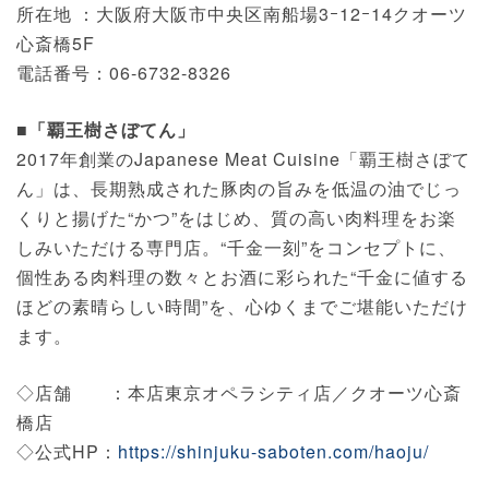
所在地 ：大阪府大阪市中央区南船場3ｰ12ｰ14クオーツ
心斎橋5F
電話番号：06‐6732‐8326
■「覇王樹さぼてん」
2017年創業のJapanese Meat Cuisine「覇王樹さぼて
ん」は、長期熟成された豚肉の旨みを低温の油でじっ
くりと揚げた“かつ”をはじめ、質の高い肉料理をお楽
しみいただける専門店。“千金一刻”をコンセプトに、
個性ある肉料理の数々とお酒に彩られた“千金に値する
ほどの素晴らしい時間”を、心ゆくまでご堪能いただけ
ます。
◇店舗 ：本店東京オペラシティ店／クオーツ心斎
橋店
◇公式HP：
https://shinjuku-saboten.com/haoju/