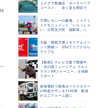
ョクグマ新施設「ポーラーベア
コースト」 泳ぐ姿を間近で
02
万博レガシーの象徴、ミャクミ
ャクモニュメント「いらっしゃ
い」が西淀川区「福駅前」へ
大阪・関西万博メモリアルイベ
ント開催へ USJでコブクロら
ライブも
【動画】テレビ大阪で開催中、
「光の国ミュージアム ウルト
ラマンXRジャーニー」を体験
リポート
南海電鉄で南海ホークスカラー
の特急サザン＆7100系 駅員
がユニフォーム姿に