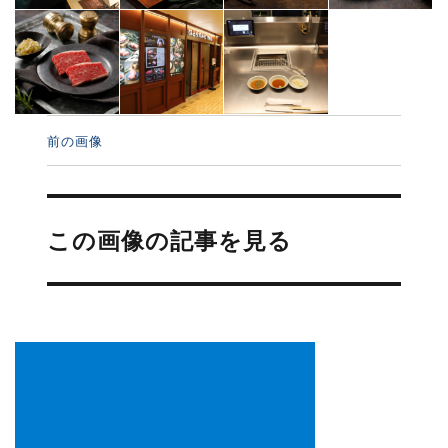
前の画像
投
稿
この画像の記事を見る
ナ
ビ
ゲ
ー
シ
ョ
ン