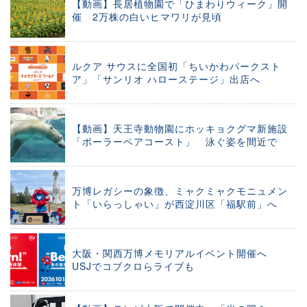
【動画】長居植物園で「ひまわりウィーク」開
催 2万株の白いヒマワリが見頃
ルクア サウスに全国初「ちいかわパークスト
ア」「サンリオ ハローステージ」出店へ
【動画】天王寺動物園にホッキョクグマ新施設
「ポーラーベアコースト」 泳ぐ姿を間近で
万博レガシーの象徴、ミャクミャクモニュメン
ト「いらっしゃい」が西淀川区「福駅前」へ
大阪・関西万博メモリアルイベント開催へ
USJでコブクロらライブも