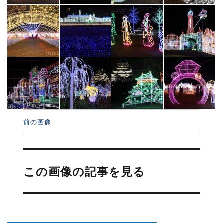
前の画像
投
稿
この画像の記事を見る
ナ
ビ
ゲ
ー
シ
ョ
ン