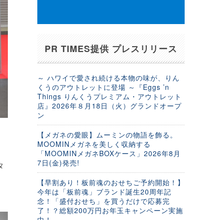
PR TIMES提供 プレスリリース
～ ハワイで愛され続ける本物の味が、りん
くうのアウトレットに登場 ～『Eggs ’n
Things りんくうプレミアム・アウトレット
店』2026年８月18日（火）グランドオープ
ン
【メガネの愛眼】ムーミンの物語を飾る。
MOOMINメガネを美しく収納する
ロ
「MOOMINメガネBOXケース」2026年8月
7日(金)発売!
タ
【早割あり！板前魂のおせちご予約開始！】
今年は「板前魂」ブランド誕生20周年記
念！「盛付おせち」を買うだけで応募完
了！？総額200万円お年玉キャンペーン実施
中！