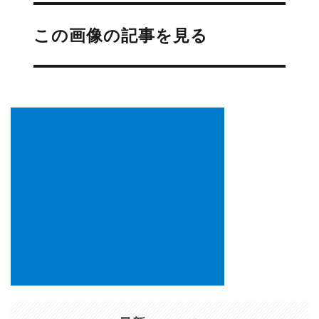
投
稿
この画像の記事を見る
ナ
ビ
ゲ
ー
シ
ョ
ン