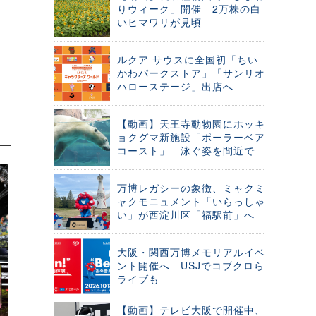
りウィーク」開催 2万株の白
いヒマワリが見頃
ルクア サウスに全国初「ちい
かわパークストア」「サンリオ
ハローステージ」出店へ
【動画】天王寺動物園にホッキ
ョクグマ新施設「ポーラーベア
コースト」 泳ぐ姿を間近で
万博レガシーの象徴、ミャクミ
ャクモニュメント「いらっしゃ
い」が西淀川区「福駅前」へ
大阪・関西万博メモリアルイベ
ント開催へ USJでコブクロら
ライブも
【動画】テレビ大阪で開催中、