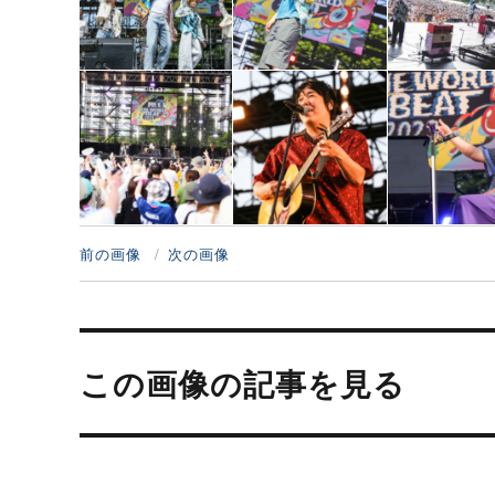
前の画像
次の画像
投
稿
この画像の記事を見る
ナ
ビ
ゲ
ー
シ
ョ
ン