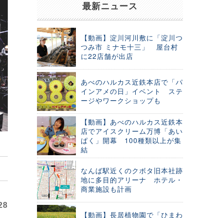
最新ニュース
【動画】淀川河川敷に「淀川つ
つみ市 ミナモ十三」 屋台村
に22店舗が出店
あべのハルカス近鉄本店で「パ
インアメの日」イベント ステ
ージやワークショップも
【動画】あべのハルカス近鉄本
店でアイスクリーム万博「あい
ぱく」開幕 100種類以上が集
結
なんば駅近くのクボタ旧本社跡
地に多目的アリーナ ホテル・
商業施設も計画
28
【動画】長居植物園で「ひまわ