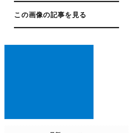
投
稿
この画像の記事を見る
ナ
ビ
ゲ
ー
シ
ョ
ン