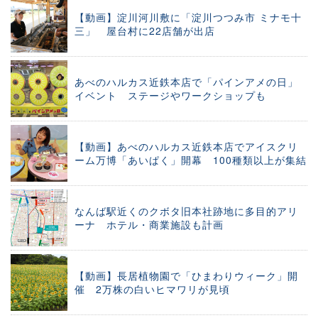
【動画】淀川河川敷に「淀川つつみ市 ミナモ十
三」 屋台村に22店舗が出店
あべのハルカス近鉄本店で「パインアメの日」
イベント ステージやワークショップも
【動画】あべのハルカス近鉄本店でアイスクリ
ーム万博「あいぱく」開幕 100種類以上が集結
なんば駅近くのクボタ旧本社跡地に多目的アリ
ーナ ホテル・商業施設も計画
【動画】長居植物園で「ひまわりウィーク」開
催 2万株の白いヒマワリが見頃