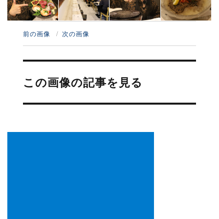
前の画像
次の画像
投
稿
この画像の記事を見る
ナ
ビ
ゲ
ー
シ
ョ
ン