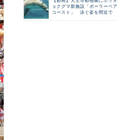
【動画】天王寺動物園にホッキ
ョクグマ新施設「ポーラーベア
コースト」 泳ぐ姿を間近で