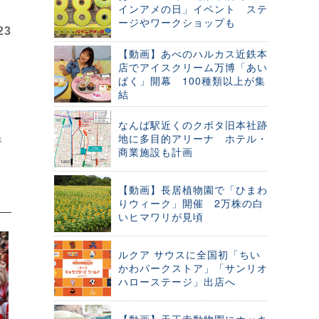
インアメの日」イベント ステ
ージやワークショップも
23
【動画】あべのハルカス近鉄本
店でアイスクリーム万博「あい
ぱく」開幕 100種類以上が集
結
なんば駅近くのクボタ旧本社跡
地に多目的アリーナ ホテル・
が
商業施設も計画
【動画】長居植物園で「ひまわ
りウィーク」開催 2万株の白
いヒマワリが見頃
ルクア サウスに全国初「ちい
かわパークストア」「サンリオ
ハローステージ」出店へ