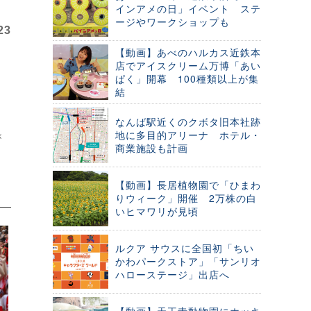
インアメの日」イベント ステ
ージやワークショップも
23
【動画】あべのハルカス近鉄本
店でアイスクリーム万博「あい
ぱく」開幕 100種類以上が集
結
なんば駅近くのクボタ旧本社跡
地に多目的アリーナ ホテル・
が
商業施設も計画
【動画】長居植物園で「ひまわ
りウィーク」開催 2万株の白
いヒマワリが見頃
ルクア サウスに全国初「ちい
かわパークストア」「サンリオ
ハローステージ」出店へ