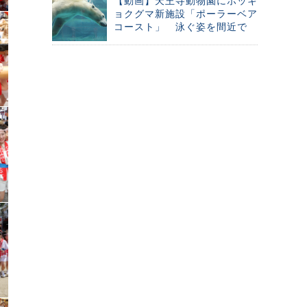
【動画】天王寺動物園にホッキ
ョクグマ新施設「ポーラーベア
コースト」 泳ぐ姿を間近で