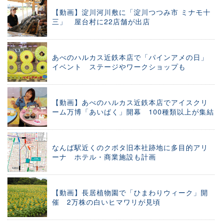
【動画】淀川河川敷に「淀川つつみ市 ミナモ十
三」 屋台村に22店舗が出店
あべのハルカス近鉄本店で「パインアメの日」
イベント ステージやワークショップも
【動画】あべのハルカス近鉄本店でアイスクリ
ーム万博「あいぱく」開幕 100種類以上が集結
なんば駅近くのクボタ旧本社跡地に多目的アリ
ーナ ホテル・商業施設も計画
【動画】長居植物園で「ひまわりウィーク」開
催 2万株の白いヒマワリが見頃