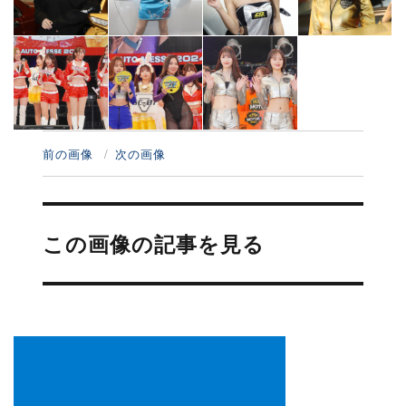
前の画像
次の画像
投
稿
この画像の記事を見る
ナ
ビ
ゲ
ー
シ
ョ
ン