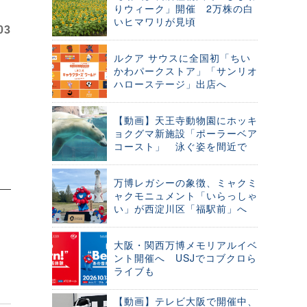
りウィーク」開催 2万株の白
いヒマワリが見頃
03
ルクア サウスに全国初「ちい
かわパークストア」「サンリオ
ハローステージ」出店へ
【動画】天王寺動物園にホッキ
ョクグマ新施設「ポーラーベア
コースト」 泳ぐ姿を間近で
万博レガシーの象徴、ミャクミ
ャクモニュメント「いらっしゃ
い」が西淀川区「福駅前」へ
大阪・関西万博メモリアルイベ
ント開催へ USJでコブクロら
ライブも
【動画】テレビ大阪で開催中、