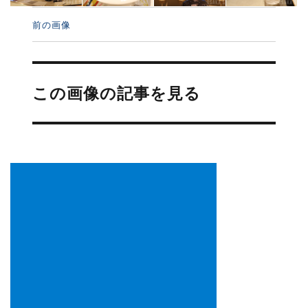
前の画像
投
稿
この画像の記事を見る
ナ
ビ
ゲ
ー
シ
ョ
ン