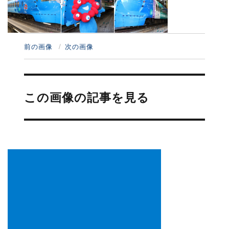
前の画像
次の画像
投
稿
この画像の記事を見る
ナ
ビ
ゲ
ー
シ
ョ
ン