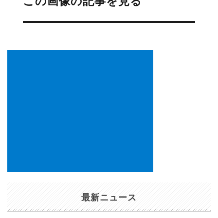
この画像の記事を見る
ビ
ゲ
ー
シ
ョ
ン
最新ニュース