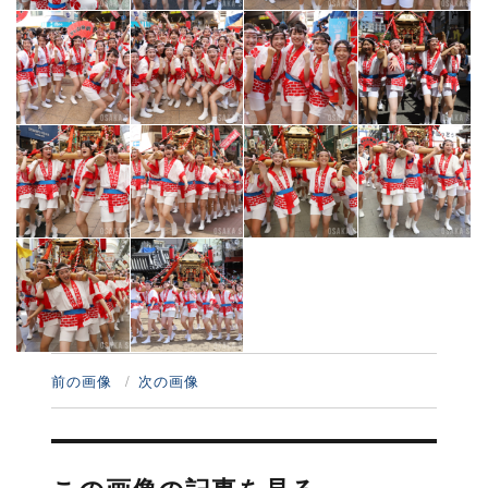
前の画像
次の画像
投
稿
ナ