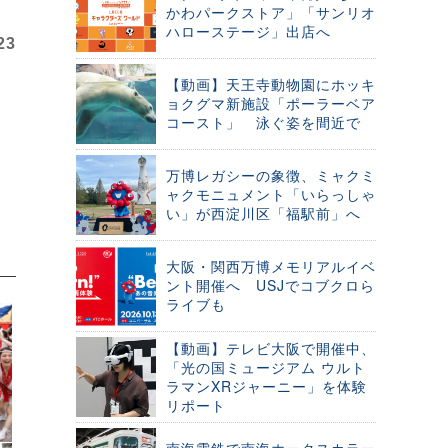
かわパークストア」「サンリオ
ハローステージ」出店へ
23
【動画】天王寺動物園にホッキ
ョクグマ新施設「ポーラーベア
コースト」 泳ぐ姿を間近で
万博レガシーの象徴、ミャクミ
ャクモニュメント「いらっしゃ
い」が西淀川区「福駅前」へ
大阪・関西万博メモリアルイベ
ント開催へ USJでコブクロら
ライブも
【動画】テレビ大阪で開催中、
「光の国ミュージアム ウルト
ラマンXRジャーニー」を体験
リポート