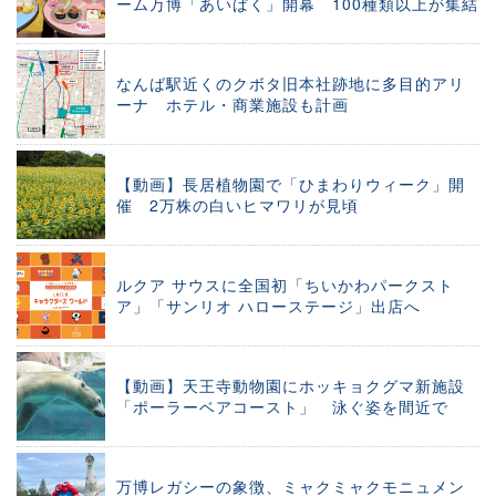
ーム万博「あいぱく」開幕 100種類以上が集結
なんば駅近くのクボタ旧本社跡地に多目的アリ
ーナ ホテル・商業施設も計画
【動画】長居植物園で「ひまわりウィーク」開
催 2万株の白いヒマワリが見頃
ルクア サウスに全国初「ちいかわパークスト
ア」「サンリオ ハローステージ」出店へ
【動画】天王寺動物園にホッキョクグマ新施設
「ポーラーベアコースト」 泳ぐ姿を間近で
万博レガシーの象徴、ミャクミャクモニュメン