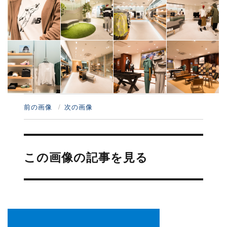
前の画像
次の画像
投
稿
この画像の記事を見る
ナ
ビ
ゲ
ー
シ
ョ
ン