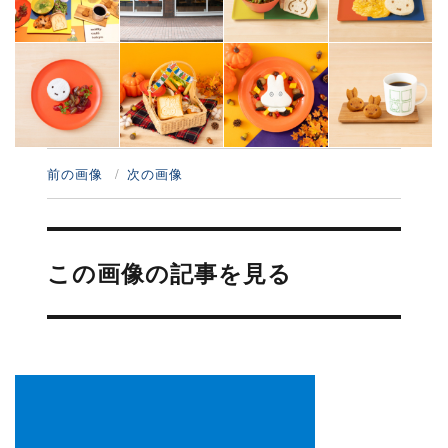
前の画像
次の画像
投
稿
この画像の記事を見る
ナ
ビ
ゲ
ー
シ
ョ
ン