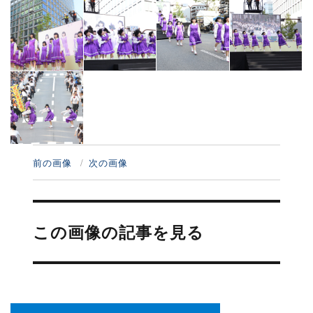
前の画像
次の画像
投
稿
この画像の記事を見る
ナ
ビ
ゲ
ー
シ
ョ
ン