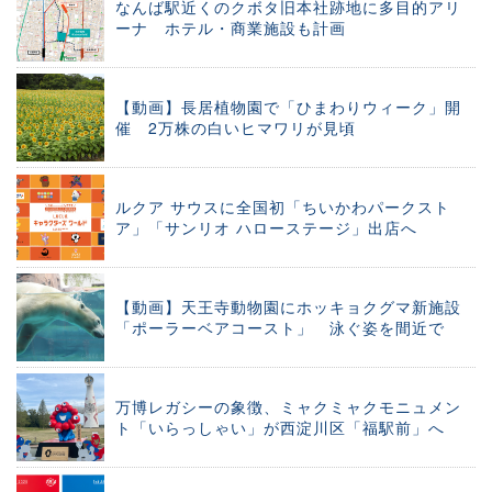
なんば駅近くのクボタ旧本社跡地に多目的アリ
ーナ ホテル・商業施設も計画
【動画】長居植物園で「ひまわりウィーク」開
催 2万株の白いヒマワリが見頃
ルクア サウスに全国初「ちいかわパークスト
ア」「サンリオ ハローステージ」出店へ
【動画】天王寺動物園にホッキョクグマ新施設
「ポーラーベアコースト」 泳ぐ姿を間近で
万博レガシーの象徴、ミャクミャクモニュメン
ト「いらっしゃい」が西淀川区「福駅前」へ