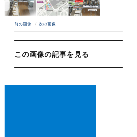
前の画像
次の画像
投
稿
この画像の記事を見る
ナ
ビ
ゲ
ー
シ
ョ
ン