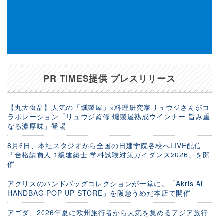
PR TIMES提供 プレスリリース
【丸大食品】人気の「燻製屋」×料理研究家リュウジさんがコ
ラボレーション「リュウジ監修 燻製屋熟成ウインナー 旨み重
なる濃厚味」登場
8月6日、本社スタジオから全国の日建学院各校へLIVE配信
「合格請負人 1級建築士 学科試験対策ガイダンス2026」を開
催
アクリスのハンドバッグコレクションが一堂に。「Akris Ai
HANDBAG POP UP STORE」を阪急うめだ本店で開催
アゴダ、2026年夏に欧州旅行者から人気を集めるアジア旅行