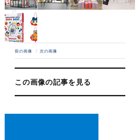
前の画像
次の画像
投
稿
この画像の記事を見る
ナ
ビ
ゲ
ー
シ
ョ
ン