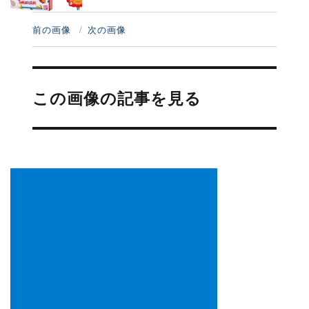
前の画像
次の画像
投
稿
この画像の記事を見る
ナ
ビ
ゲ
ー
シ
ョ
ン