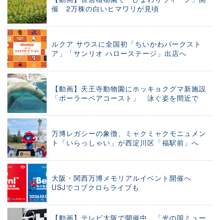
催 2万株の白いヒマワリが見頃
ルクア サウスに全国初「ちいかわパークスト
ア」「サンリオ ハローステージ」出店へ
【動画】天王寺動物園にホッキョクグマ新施設
「ポーラーベアコースト」 泳ぐ姿を間近で
万博レガシーの象徴、ミャクミャクモニュメン
ト「いらっしゃい」が西淀川区「福駅前」へ
大阪・関西万博メモリアルイベント開催へ
USJでコブクロらライブも
【動画】テレビ大阪で開催中、「光の国ミュー