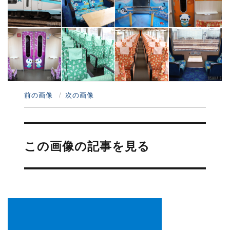
前の画像
次の画像
投
稿
この画像の記事を見る
ナ
ビ
ゲ
ー
シ
ョ
ン