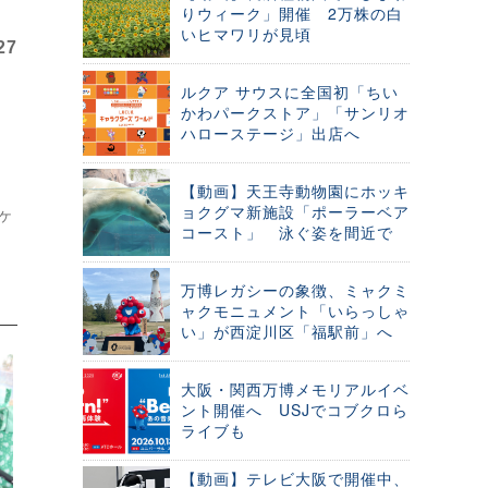
りウィーク」開催 2万株の白
いヒマワリが見頃
27
ルクア サウスに全国初「ちい
かわパークストア」「サンリオ
ハローステージ」出店へ
【動画】天王寺動物園にホッキ
ョクグマ新施設「ポーラーベア
ケ
コースト」 泳ぐ姿を間近で
万博レガシーの象徴、ミャクミ
ャクモニュメント「いらっしゃ
い」が西淀川区「福駅前」へ
大阪・関西万博メモリアルイベ
ント開催へ USJでコブクロら
ライブも
【動画】テレビ大阪で開催中、