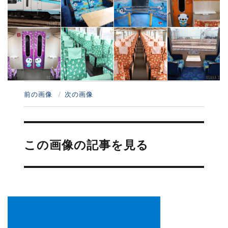
前の画像
次の画像
投
稿
この画像の記事を見る
ナ
ビ
ゲ
ー
シ
ョ
ン