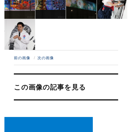
前の画像
次の画像
投
稿
この画像の記事を見る
ナ
ビ
ゲ
ー
シ
ョ
ン