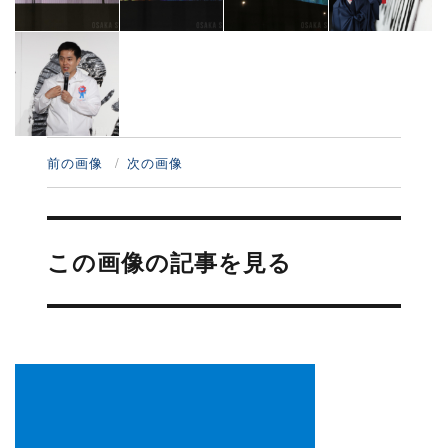
前の画像
次の画像
投
稿
この画像の記事を見る
ナ
ビ
ゲ
ー
シ
ョ
ン