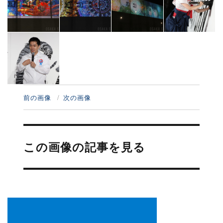
前の画像
次の画像
投
稿
この画像の記事を見る
ナ
ビ
ゲ
ー
シ
ョ
ン