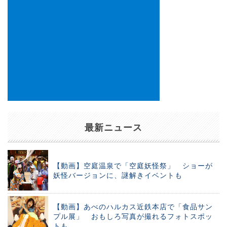
最新ニュース
【動画】空庭温泉で「空庭妖怪祭」 ショーが
妖怪バージョンに、謎解きイベントも
【動画】あべのハルカス近鉄本店で「食品サン
プル展」 おもしろ写真が撮れるフォトスポッ
トも