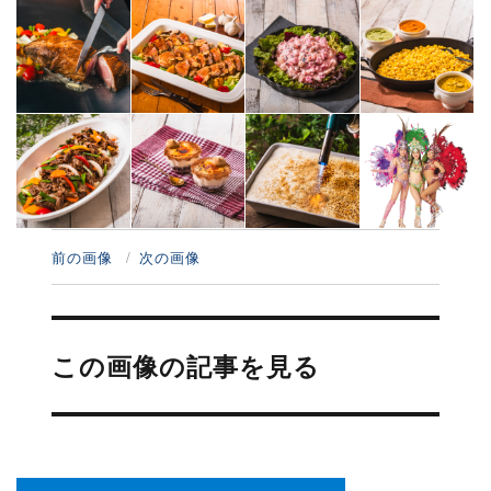
前の画像
次の画像
投
稿
この画像の記事を見る
ナ
ビ
ゲ
ー
シ
ョ
ン