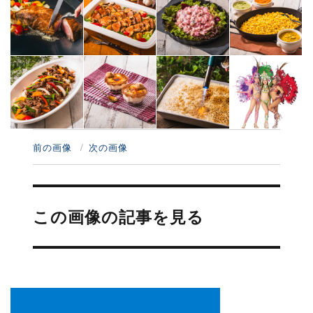
前の画像
次の画像
投
稿
この画像の記事を見る
ナ
ビ
ゲ
ー
シ
ョ
ン