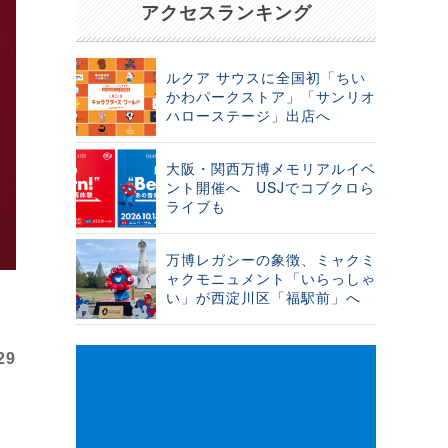
アクセスランキング
ルクア サウスに全国初「ちい
かわパークストア」「サンリオ
ハローステージ」出店へ
大阪・関西万博メモリアルイベ
ント開催へ USJでコブクロら
ライブも
万博レガシーの象徴、ミャクミ
ャクモニュメント「いらっしゃ
い」が西淀川区「福駅前」へ
29