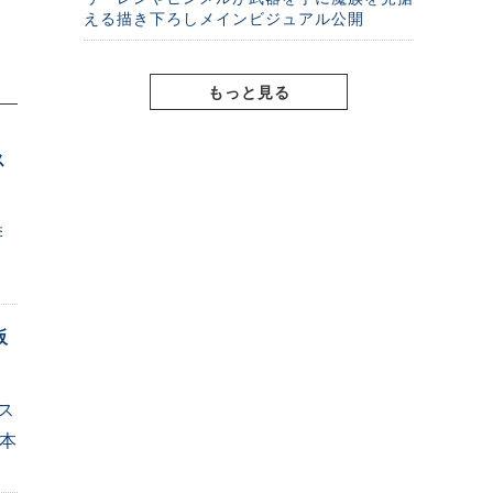
える描き下ろしメインビジュアル公開
もっと見る
ス
季
阪
ス
田本