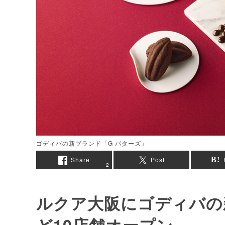
ゴディバの新ブランド「G バターズ」
Share
Post
2
ルクア大阪にゴディバの