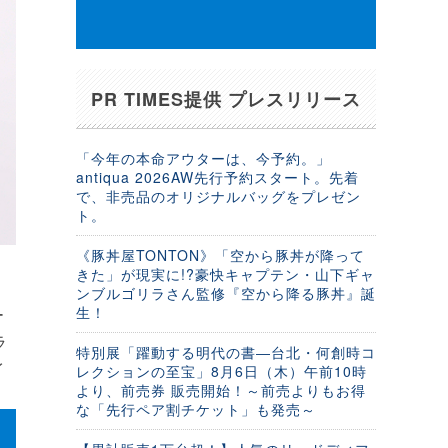
PR TIMES提供 プレスリリース
「今年の本命アウターは、今予約。」
antiqua 2026AW先行予約スタート。先着
で、非売品のオリジナルバッグをプレゼン
ト。
《豚丼屋TONTON》「空から豚丼が降って
きた」が現実に!?豪快キャプテン・山下ギャ
ンブルゴリラさん監修『空から降る豚丼』誕
生！
ー
ラ
特別展「躍動する明代の書―台北・何創時コ
イ
レクションの至宝」8月6日（木）午前10時
より、前売券 販売開始！～前売よりもお得
な「先行ペア割チケット」も発売～