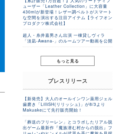
【累計販売1万台超！】人気のリードディフ
ューザー「Leather Collection」に大容量
430mlが新登場！レザー調ベルトがスマート
な空間を演出する注目アイテム【ライフオン
プロダクツ株式会社】
超人・糸井嘉男さん出演 一棟貸しヴィラ
「淡凪-Awana-」のルームツアー動画を公開
もっと見る
プレスリリース
【新発売】大人のオールインワン薬用ジェル
歯磨き「LilliSH(リリッシュ)」が8/3より
Makuakeにて先行販売開始！
「葬送のフリーレン」とコラボしたリアル脱
出ゲーム最新作『魔族潜む村からの脱出』フ
リーレンやヒンメルが武器を手に魔族を見据