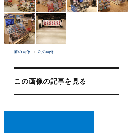
前の画像
次の画像
投
稿
この画像の記事を見る
ナ
ビ
ゲ
ー
シ
ョ
ン