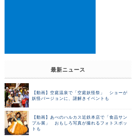
最新ニュース
【動画】空庭温泉で「空庭妖怪祭」 ショーが
妖怪バージョンに、謎解きイベントも
【動画】あべのハルカス近鉄本店で「食品サン
プル展」 おもしろ写真が撮れるフォトスポッ
トも