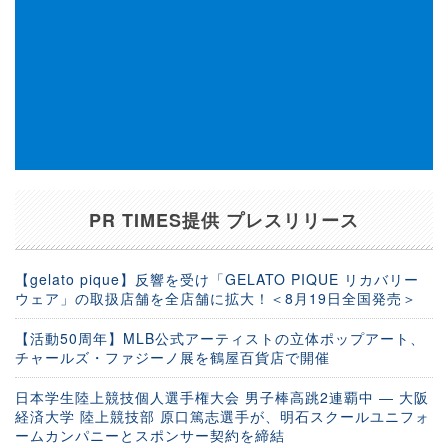
PR TIMES提供 プレスリリース
【gelato pique】反響を受け「GELATO PIQUE リカバリー
ウェア」の取扱店舗を全店舗に拡大！＜8月19日全国発売＞
【活動50周年】MLB公式アーティストの立体ポップアート、
チャールズ・ファジーノ展を鶴屋百貨店で開催
日本学生陸上競技個人選手権大会 男子棒高跳2連覇中 ― 大阪
経済大学 陸上競技部 原口篤志選手が、明石スクールユニフォ
ームカンパニーとスポンサー契約を締結