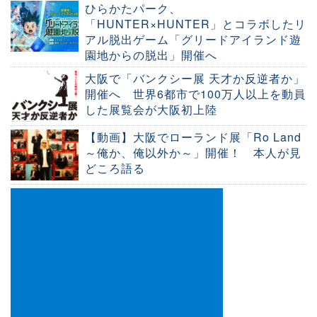
ひらかたパーク、
「HUNTER×HUNTER」とコラボしたリ
アル脱出ゲーム「グリードアイランド遊
園地からの脱出」開催へ
大阪で「バンクシー展 天才か反逆者か」
開催へ 世界6都市で100万人以上を動員
した展覧会が大阪初上陸
【動画】大阪でローランド展「Ro Land
～俺か、俺以外か～」開催！ 本人が見
どころ語る