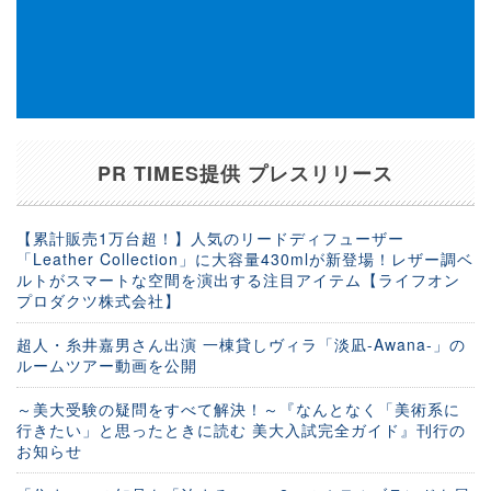
PR TIMES提供 プレスリリース
【累計販売1万台超！】人気のリードディフューザー
「Leather Collection」に大容量430mlが新登場！レザー調ベ
ルトがスマートな空間を演出する注目アイテム【ライフオン
プロダクツ株式会社】
超人・糸井嘉男さん出演 一棟貸しヴィラ「淡凪-Awana-」の
ルームツアー動画を公開
～美大受験の疑問をすべて解決！～『なんとなく「美術系に
行きたい」と思ったときに読む 美大入試完全ガイド』刊行の
お知らせ