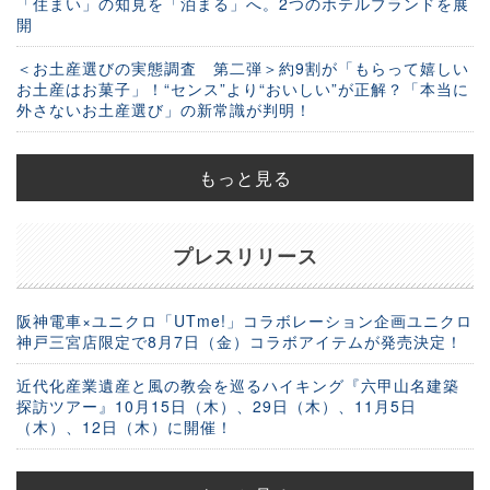
「住まい」の知見を「泊まる」へ。2つのホテルブランドを展
開
＜お土産選びの実態調査 第二弾＞約9割が「もらって嬉しい
お土産はお菓子」！“センス”より“おいしい”が正解？「本当に
外さないお土産選び」の新常識が判明！
もっと見る
プレスリリース
阪神電車×ユニクロ「UTme!」コラボレーション企画ユニクロ
神戸三宮店限定で8月7日（金）コラボアイテムが発売決定！
近代化産業遺産と風の教会を巡るハイキング『六甲山名建築
探訪ツアー』10月15日（木）、29日（木）、11月5日
（木）、12日（木）に開催！